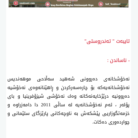
تایبەت " تەندروستی"
- ناساندن :
نەخۆشخانەی دەروونی شەهید سەڵاحی موهەندیس
نەخۆشخانەیەكە بۆ چارەسەركردن و ڕاهێنانەوەی نەخۆشیە
دەروونیە درێژخایەنەكانە وەك نەخۆشی شیزۆفرینیا و بای
پۆلەر ، ئەم نەخۆشخانەیە لە ساڵی 2011 دا دامەزراوە و
خزمەتگوزاریی پێشكەش بە ناوچەكانی پارێزگای سلێمانی و
چواردەوری دەكات.