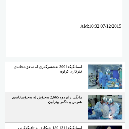
ئه‌م بابه‌ته 16879 جار خوێنراوه‌ته‌وه‌‌
AM:10:32:07/12/2015
لەمانگێكدا 390 نەشتەرگەری لە نەخۆشخانەی
فێركاری كراوە
مانگی ڕابردوو 2,665 نەخۆش لە نەخۆشخانەی
هەرس و جگەر بینراون
لەمانگێكدا 189,131 شیكاری لە تاقیگەكانی