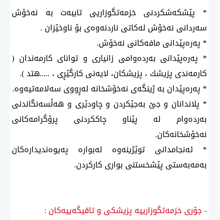
* پێشكەشكردنی خزمەتگوزاریی تایبەت بە نەخۆش
سەردانی نەخۆش لەكاتی ناردنەوەی بۆ ناوخێزان .
* پەرەپێدانی مافەكانی نەخۆش.
* پەرەپێدانی بەردەوامی زانیاری و توانای كارمەندان (
كارمەندی پزیشك ، پزیشكان، لایەنی كارگێڕی ، .....هتد ).
* پەرەپێدان بە ژینگەی نەخۆشخانە لەڕووی سەلامەتیەوە.
* پلاندانان و جێ بەجێكردن و چاودێری و هەڵسەنگاندنی
بەردەوام لە پێناو چاككردنی پرۆگرامەكانی
نەخۆشخانەكان.
* ئەنجامدانی توێژینەوە لەبوارە پەیوەندیدارەكان
بەمەبەستی پێشخستنی بواری كاركردن.
- جۆری خزمه‌تگوزارییە پزیشکی و تاقیگه‌ییەكان :