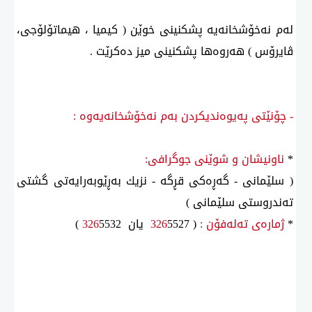
لەم نەخۆشخانەیە پشكنینی خوێن ( كیمیا ، هیماتۆلۆجی،
ڤایرۆس ) هەروەها پشكنینی میز دەكرێت .
- چۆنێتی پەیوەندیكردن بەم نەخۆشخانەیەوە :
*
ناونیشان و شوێنی جوگرافی:
( سلێمانی - گەڕەكی قڕگە - نزیك بەڕێوبەرایەتی گشتی
تەندروستی سلێمانی )
*
ژمارەی تەلەفۆن :
(
5527 یان
326
5532 )
326