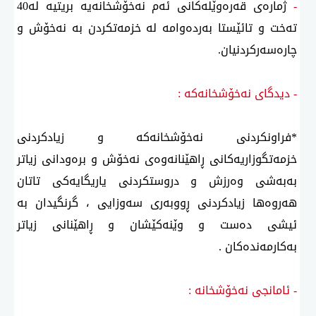
-
ژمارەی قەرەوێلەكانی ئەم نەخۆشخانەیە بریتیە لە40
تەخت و تائێستا بەردەوامە لە خزمەتكردن بە نەخۆش و
چارەسەركردنیان.
- دیدگای نەخۆشخانەكە :
*فراونكردنی نەخۆشخانەكە و زیادكردنی
خزمەتگوزاریەكانی ڕاهێنانەوەی نەخۆش و برەودانی زیاتر
بەبەشی وەرزش و دروستكردنی یاریگایەكی تاتان
هەروەها زیادكردنی ڕووبەری سەوزایی ، گرنگیدان بە
ئیشی دەست و وێنەكێشان و ڕاهێنانی زیاتر
بەكارمەندەكان .
- ئامانجی نەخۆشخانە :