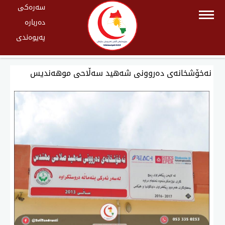
سەرەکی
دەربارە
پەیوەندی
نەخۆشخانەی دەروونی شەهید سەڵاحی موهەندیس