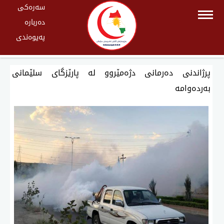
سەرەکی
دەربارە
پەیوەندی
پرژاندنی دەرمانی دژەمێروو لە پارێزگای سلێمانی
بەردەوامە