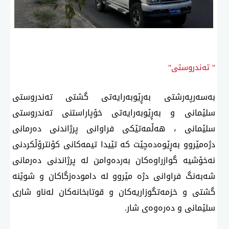
" تەندروستی"
بەسەرپەرشتی بەڕێوبەرایەتی گشتی تەندروستی
سلێمانی و بەڕێوبەرایەتی خۆپاراستنی تەندروستی
سلێمانی ، هەڵمەتێكی فراوانی پرژاندنی دەرمانی
دژەمێروو بەڕێوەدەچێت كە تێیدا تیمەكانی كۆنترۆڵكردنی
نەخۆشیە گوازراوەكان بەردەوامن لە پرژاندنی دەرمانی
شەبەنگ فراوانی دژە مێروو لە دامودەزگاكان و شوێنە
گشتی و خزمەتگوزاریەكان و قوتابخانەكان لەناو شاری
سلێمانی و دەرەوەی شار.