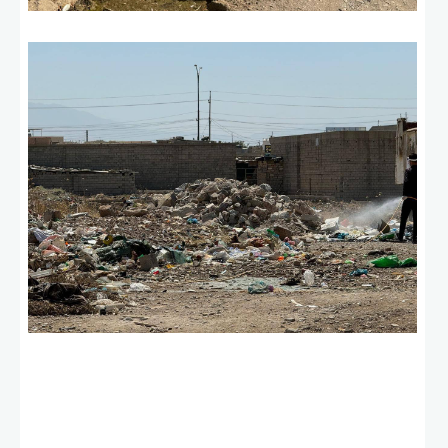
ئه‌م بابه‌ته 1572 جار خوێنراوه‌ته‌وه‌‌