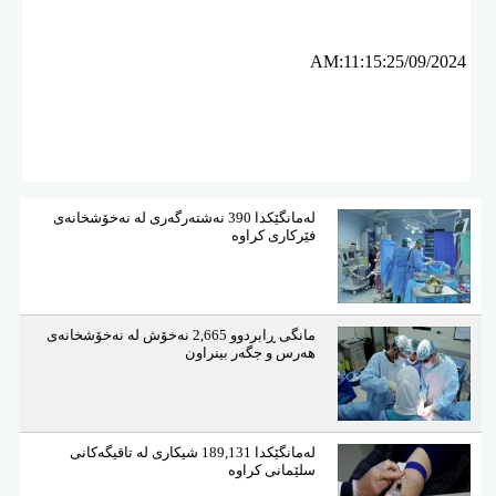
AM:11:15:25/09/2024
لەمانگێكدا 390 نەشتەرگەری لە نەخۆشخانەی
فێركاری كراوە
مانگی ڕابردوو 2,665 نەخۆش لە نەخۆشخانەی
هەرس و جگەر بینراون
لەمانگێكدا 189,131 شیكاری لە تاقیگەكانی
سلێمانی كراوە