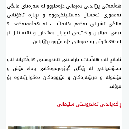
هەڵمەتی پرژاندنی دەرمانی دژەمێروو لە سەرەتای مانگی
تەمموزی ئەمساڵ دەستیپێكردووە و بڕیارە تاكۆتایی
مانگی تشرینی یەكەم بخایەنێت ، لە هەڵمەتەكەدا 9
تیمی بەیانیان و 6 تیمی ئێواران بەشدارن و تائێستا زیاتر
لە 850 شوێن بە دەرمانی دژە مێروو پرژێنراون.
ئامانج لەو هەڵمەتە پاراستنی تەندروستی هاوڵاتیانە لەو
نەخۆشیانەی لە ڕێگای گوێزەرەوەكانی وەك مێش و
مێشولە و قرتێنەرەكان و مێرووەكان دەگوازرێنەوە بۆ
مرۆڤ.
ڕاگەیاندنی تەندروستی سلێمانی