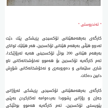
" تەندروستی "
كارگەی بەرهەمهێنانی ئۆكسیجی پزیشكی پێك دێت
لەدوو هێڵی بەرهەم هێنانی ئۆكسجین، هەر هێلێك توانای
بەرهەم هێنانی 200 بوتڵ ئۆكسجینی هەیە لەرۆژێكدا،
ئەم كارگەیە ئۆكسجین بۆ هەموو نەخۆشخانەكانی ناو
شاری سلێمانی و دەوروبەری و نەخۆشخانەكانی شۆڕش
دابین دەكات.
كارگەی بەرهەمهێنانی ئۆكسیجی پزیشكی لەرۆژانی
جەژن و رۆژانی پشوودا بەردەوامە لەكاركردن بەپێی
پێویستی ئۆكسجین، ئەم كارگەیە هەموو بوتڵێكی