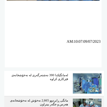
ئه‌م بابه‌ته 3180 جار خوێنراوه‌ته‌وه‌‌
AM:10:07:09/07/2023
لەمانگێكدا 390 نەشتەرگەری لە نەخۆشخانەی
فێركاری كراوە
مانگی ڕابردوو 2,665 نەخۆش لە نەخۆشخانەی
هەرس و جگەر بینراون