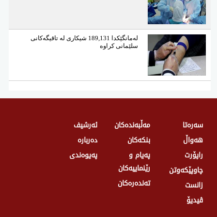
لەمانگێكدا 189,131 شیكاری لە تاقیگەكانی
سلێمانی كراوە
سەرەتا
مەڵبەندەکان
ئەرشیف
هەواڵ
بنکەکان
دەربارە
راپۆرت
پەیام و
پەیوەندی
رێنماییەکان
چاوپێکەوتن
تەندەرەكان
زانست
ڤیدیۆ