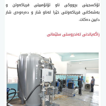
ئۆكسجینی بچووكی ناو ئۆتۆمبیلی فریاكەوتن و
بەشەكانی فریاكەوتنی خێرا لەناو شار و دەرەوەی شار
دابین دەكات.
راگەیاندنی تەندروستی سلێمانی