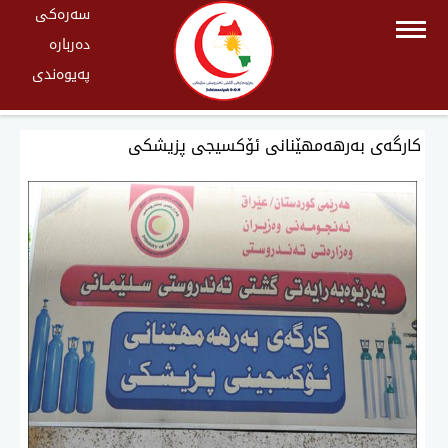
سەرەکی
دەربارە
پەیوەندی
كارگەی بەرهەمهێنانی ئۆكسیجی پزیشكی