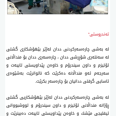
تەندروستی"
لە بەشی چارەسەركردنی ددان لەژێر بێهۆشكاری گشتی
لە سەنتەری شۆڕرشی ددان ، چارەسەری ددان بۆ منداڵانی
ئۆتیزم و داون سیندرۆم و خاوەن پێداویستی تایبەت و
سەرجەم ئەو منداڵانە دەكرێت كە ناتوانرێت بەشێوەی
ئاسایی گرفتی ددانیان بۆ چارەسەر بكرێت.
لە بەشی چارەسەركردنی ددان لەژێر بێهۆشكاریی گشتی
ڕۆژانە منداڵانی ئۆتیزم و داون سیندرۆم و تووشبووانی
ئیفلیجی مێشك و خاوەن پێداویستی تایبەت دەبینرێت و