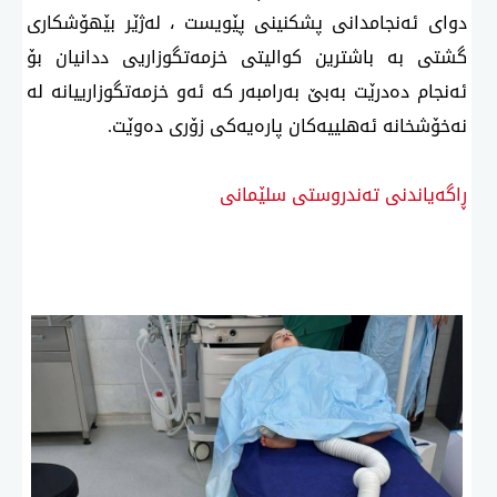
دوای ئەنجامدانی پشكنینی پێویست ، لەژێر بێهۆشكاری
گشتی بە باشترین كوالیتی خزمەتگوزاریی ددانیان بۆ
ئەنجام دەدرێت بەبێ بەرامبەر كە ئەو خزمەتگوزارییانە لە
نەخۆشخانە ئەهلییەكان پارەیەكی زۆری دەوێت.
ڕاگەیاندنی تەندروستی سلێمانی