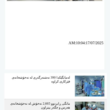
ئه‌م بابه‌ته 1264 جار خوێنراوه‌ته‌وه‌‌
AM:10:04:17/07/2025
لەمانگێكدا 390 نەشتەرگەری لە نەخۆشخانەی
فێركاری كراوە
مانگی ڕابردوو 2,665 نەخۆش لە نەخۆشخانەی
هەرس و جگەر بینراون