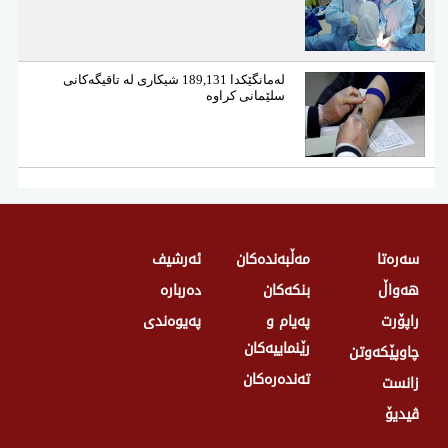
لەمانگێكدا 189,131 شیكاری لە تاقیگەكانی
سلێمانی كراوە
سەرەتا
مەڵبەندەکان
ئەرشیف
هەواڵ
بنکەکان
دەربارە
راپۆرت
پەیام و
پەیوەندی
رێنماییەکان
چاوپێکەوتن
تەندەرەكان
زانست
ڤیدیۆ