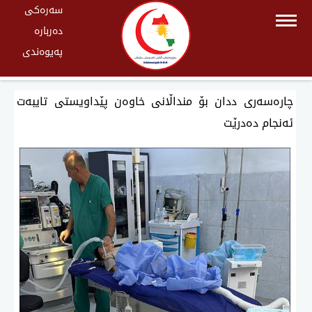
سەرەکی
دەربارە
پەیوەندی
چارەسەری ددان بۆ منداڵانی خاوەن پێداویستی تایبەت
ئەنجام دەدرێت