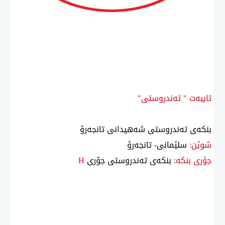
تایبەت " تەندروستی"
بنكەی تەندروستی شەهیدانی تانجەرۆ
شوێن:
سلێمانی- تانجەرۆ
جۆری بنكە:
بنكەی تەندروستی جۆری
H