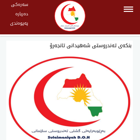
سەرەکی
دەربارە
پەیوەندی
بنكەی تەندروستی شەهیدانی تانجەرۆ