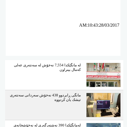
ئه‌م بابه‌ته 4730 جار خوێنراوه‌ته‌وه‌‌
AM:10:43:28/03/2017
لە مانگێكدا 7,554 نەخۆش لە سەنتەری عەلی
كەمال بینراون
مانگی ڕابردوو 438 نەخۆش سەردانی سەنتەری
تیشك یان كردووە
لەمانگێكدا 390 نەشتەرگەری لە نەخۆشخانەی