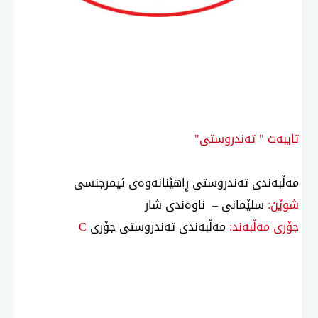
تایبەت " تەندروستی"
مەڵبەندی تەندروستی ڕاهێنانەوەی ئیمرجنسی
شوێن:
سلێمانی – ناوەندی شار
جۆری مەڵبەند:
مەڵبەندی تەندروستی جۆری
C