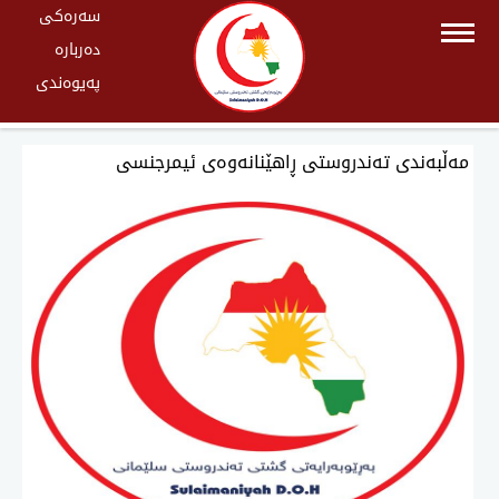
سەرەکی
دەربارە
پەیوەندی
مەڵبەندی تەندروستی ڕاهێنانەوەی ئیمرجنسی