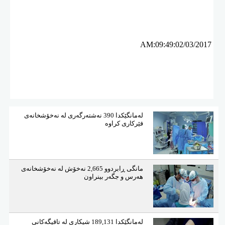
ئه‌م بابه‌ته 6683 جار خوێنراوه‌ته‌وه‌‌
AM:09:49:02/03/2017
لەمانگێكدا 390 نەشتەرگەری لە نەخۆشخانەی
فێركاری كراوە
مانگی ڕابردوو 2,665 نەخۆش لە نەخۆشخانەی
هەرس و جگەر بینراون
لەمانگێكدا 189,131 شیكاری لە تاقیگەكانی