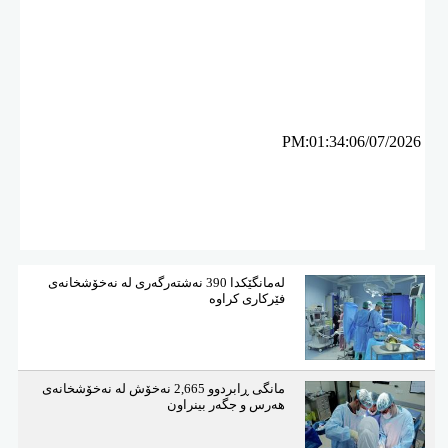
ئه‌م بابه‌ته 456 جار خوێنراوه‌ته‌وه‌‌
PM:01:34:06/07/2026
لەمانگێكدا 390 نەشتەرگەری لە نەخۆشخانەی
فێركاری كراوە
مانگی ڕابردوو 2,665 نەخۆش لە نەخۆشخانەی
هەرس و جگەر بینراون