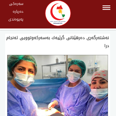
سەرەکی
دەربارە
پەیوەندی
نەشتەرگەری دەرهێنانی گرێیەك بەسەركەوتوویی ئەنجام
درا