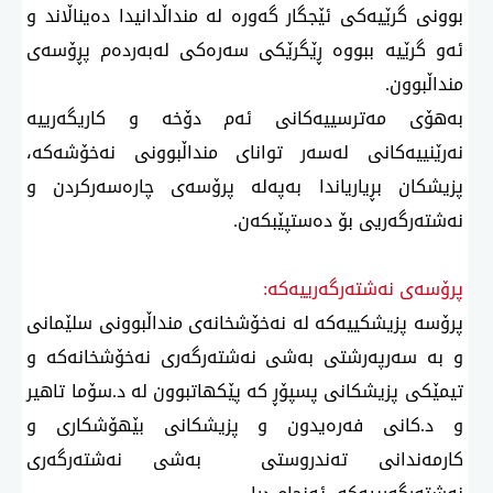
بوونی گرێیەكی ئێجگار گەورە لە منداڵدانیدا دەیناڵاند و
ئەو گرێیە ببووە ڕێگرێكی سەرەكی لەبەردەم پڕۆسەی
منداڵبوون.
بەهۆی مەترسییەكانی ئەم دۆخە و كاریگەرییە
نەرێنییەكانی لەسەر توانای منداڵبوونی نەخۆشەكە،
پزیشكان بڕیاریاندا بەپەلە پرۆسەی چارەسەركردن و
نەشتەرگەریی بۆ دەستپێبكەن.
پرۆسەی نەشتەرگەرییەكە:
پرۆسە پزیشكییەكە لە نەخۆشخانەی منداڵبوونی سلێمانی
و بە سەرپەرشتی بەشی نەشتەرگەری نەخۆشخانەكە و
تیمێكی پزیشكانی پسپۆڕ كە پێكهاتبوون لە د.سۆما تاهیر
و د.كانی فەرەیدون و پزیشكانی بێهۆشكاری و
كارمەندانی تەندروستی بەشی نەشتەرگەری