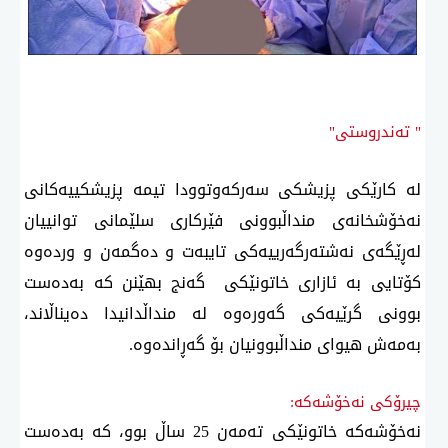
" تەندروستی"
لە كارێكی پزیشكی سەركەوتوودا تیمە پزیشكییەكانی
نەخۆشخانەی منداڵبوونی فێركاری سلێمانی توانییان
لەڕێگەی نەشتەرگەرییەكی تایبەت و دەگمەن و وردەوە
كۆتایی بە ئازاری خاتونێكی گەنج بهێنن كە بەدەست
بوونی گرێیەكی گەورەوە لە منداڵدانیدا دەیناڵاند،
بەمەش هیوای منداڵبوونیان بۆ گەڕاندەوە.
چیرۆكی نەخۆشەكە:
نەخۆشەكە خاتونێكی تەمەن 25 ساڵ بوو، كە بەدەست