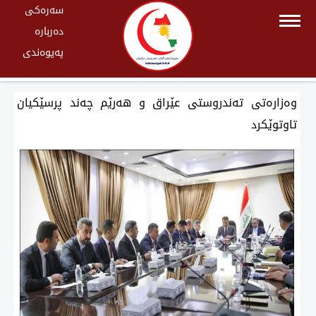
سەرەکی
دەربارە
پەیوەندی
وەزارەتی تەندروستی عێراق و هەرێم چەند پرسێكیان
تاوتوێكرد