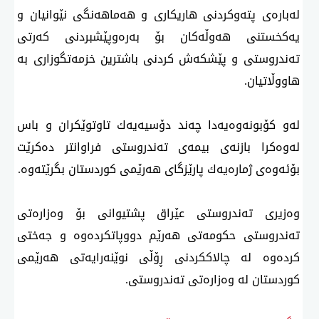
لەبارەی پتەوكردنی هاریكاری و هەماهەنگی نێوانیان و
یەكخستنی هەوڵەكان بۆ بەرەوپێشبردنی كەرتی
تەندروستی و پێشكەش كردنی باشترین خزمەتگوزاری بە
هاووڵاتیان.
لەو كۆبونەوەیەدا چەند دۆسیەیەك تاوتوێكران و باس
لەوەكرا بازنەی بیمەی تەندروستی فراوانتر دەكرێت
بۆئەوەی ژمارەیەك پارێزگای هەرێمی كوردستان بگرێتەوە.
وەزیری تەندروستی عێراق پشتیوانی بۆ وەزارەتی
تەندروستی حكومەتی هەرێم دووپاتكردەوە و جەختی
كردەوە لە چالاككردنی ڕۆڵی نوێنەرایەتی هەرێمی
كوردستان لە وەزارەتی تەندروستی.