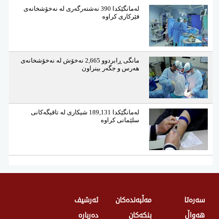
لەمانگێكدا 390 نەشتەرگەری لە نەخۆشخانەی
فێركاری كراوە
مانگی ڕابردوو 2,665 نەخۆش لە نەخۆشخانەی
هەرس و جگەر بینراون
لەمانگێكدا 189,131 شیكاری لە تاقیگەكانی
سلێمانی كراوە
سەرەتا
مەڵبەندەکان
ئەرشیف
هەواڵ
بنکەکان
دەربارە