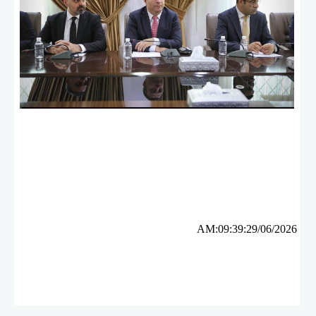
ئه‌م بابه‌ته 484 جار خوێنراوه‌ته‌وه‌‌
AM:09:39:29/06/2026