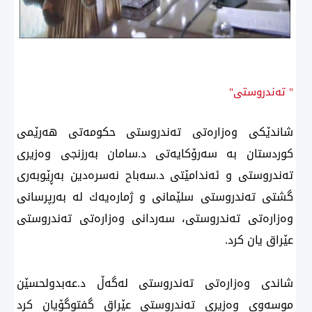
" تەندروستی"
شاندێكی وەزارەتی تەندروستی حكومەتی هەرێمی
كوردستان بە سەرۆكایەتی د.سامان بەرزنجی وەزیری
تەندروستی و ئەندامێتی د.سەباح نەسرەدین بەڕێوبەری
گشتی تەندروستی سلێمانی و ژمارەیەك لە بەرپرسانی
وەزارەتی تەندروستی، سەردانی وەزارەتی تەندروستی
عێراق یان كرد.
شاندی وەزارەتی تەندروستی لەگەڵ د.عەبدولحسێن
موسەوی وەزیری تەندروستی عێراق گفتوگۆیان كرد