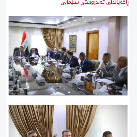
ڕاگەیاندنی تەندروستی سلێمانی