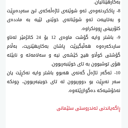
بەكارهێنانیان.
8- پاككردنەوەی ئەو شوێنەی ئاژەڵەكەی لێ سەردەبڕێت
و بەتایبەت ئەو شوێنانەی خوێنی لێیە بە ماددەی
كلۆریینی ڕوونكراوە.
9- باشتر وایە گۆشت ماوەی 12 بۆ 24 كاتژمێر لەناو
ساردكەرەوە هەڵبگیرێت پاشان بەكاربهێنریت، بەڵام
گۆشتی كوڵاو هیچ كێشەی نیە و سەلامەتە و نابێتە
هۆی توشبوون بە تای خوێنبەربوون.
10- ئەگەر ئاژەڵ گەنەی هەبوو باشتر وایە نەكڕێت یان
سەر نەبڕێت بو دووربوون لە تای خوینبەربوون، چونكە
نەخۆشیەكە دەگوازرێتەوە.
ڕاگەیاندنی تەندروستی سلێمانی