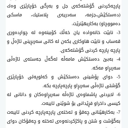
پارچەكردنی گۆشتەكەی جل و بەرگی خۆپارێزی وەك
(دەستكێش،جزمە، سەدریەی پلاستیك، ماسكی
دەمووچاو) بەكاربهێنرێت.
3- نابێت خانەوادە یان خەڵك كۆببنەوە لە چواردەوری
قەساب و نابێت هاوكاری بكەن لە كاتی سەربڕینی ئاژەڵ و
پارچە پارچە كردنی گۆشتەكەی.
4- بەبێ دەستكێش مامەڵە لەگەڵ جەستەی ئاژەڵی
سەربڕاو مەكە.
5- دوای پۆشینی دەستكێش و كەلوپەلی خۆپارێزی
گۆشتی ئاژەڵی سەربڕاو پارچەپارچە بكە.
6- لابردنی پاشماوەی ئاژەڵە سەربڕاوەكان و دانانی لە
كیسی داخراو فڕێدانی بۆ شوێنی تایبەت.
7- بەكارهێنانی چەقۆ و تەختەی پارچەپارچە كردنی تایبەت
بەگۆشت و شتن و پاكژكردنەوەی تەختە و چەقۆكان دوای