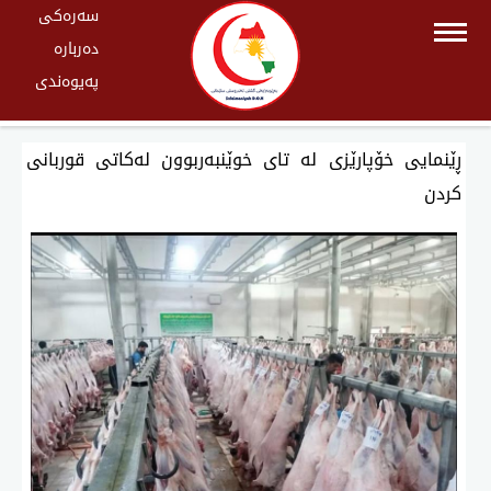
سەرەکی
دەربارە
پەیوەندی
ڕێنمایی خۆپارێزی لە تای خوێنبەربوون لەكاتی قوربانی
كردن