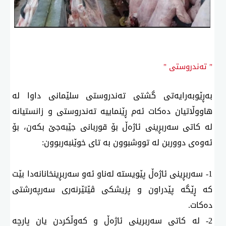
" تەندروستی "
بەڕێوبەرایەتی گشتی تەندروستی سلێمانی داوا لە
هاووڵاتیان دەكات ئەم ڕێنماییە تەندروستی و زانستیانە
لە كاتی سەربڕینی ئاژەڵ بۆ قوربانی جێبەجێ بكەن، بۆ
ئەوەی دووربن لە تووشبوون بە تای خوێنبەربوون:
1- سەربڕینی ئاژەڵ پێویستە لەناو ئەو سەربڕینخانانەدا بێت
كە ڕێگە پێدراون و پزیشكی ڤێتێرنەری سەرپەرشتی
دەكات.
2- لە كاتی سەربڕینی ئاژەڵ و كەوڵكردن یان پارچە