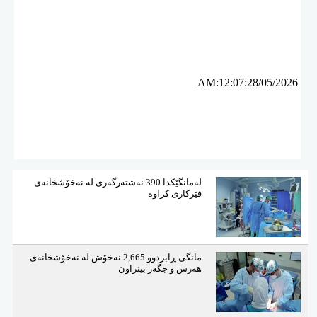
ئه‌م بابه‌ته 528 جار خوێنراوه‌ته‌وه‌‌
AM:12:07:28/05/2026
لەمانگێكدا 390 نەشتەرگەری لە نەخۆشخانەی
فێركاری كراوە
مانگی ڕابردوو 2,665 نەخۆش لە نەخۆشخانەی
هەرس و جگەر بینراون