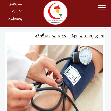
سەرەکی
دەربارە
پەیوەندی
بەرزی پەستانی خوێن بكوژە بێ دەنگەكە