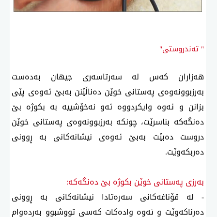
" تەندروستی"
هەزاران كەس لە سەرتاسەری جیهان بەدەست
بەرزبوونەوەی پەستانی خوێن دەناڵێنن بەبێ ئەوەی پێی
بزانن و ئەوە وایكردووە ئەو نەخۆشییە بە بكوژە بێ
دەنگەكە بناسرێت، چونكە بەرزبوونەوەی پەستانی خوێن
دروست دەبێت بەبێ ئەوەی نیشانەكانی بە ڕوونی
دەربكەوێت.
بەرزی پەستانی خوێن بكوژە بێ دەنگەكە:
- لە قۆناغەكانی سەرەتادا نیشانەكانی بە ڕوونی
دەرناكەوێت و ئەوە وادەكات كەسی تووشبوو بەردەوام