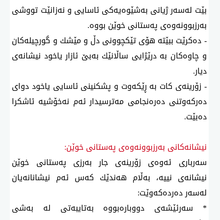
بێت لەسەر ژیانی بەشێوەیەكی ئاسایی و نەزانێت تووشی
بەرزبوونەوەی پەستانی خوێن بووە.
- دەكرێت ببێتە هۆی تێكچوونی دڵ و مێشك و گورچیلەكان
و چاوەكان بە درێژایی ساڵانێك بەبێ ئازار یاخود نیشانەی
دیار.
- زۆرینەی كات بە ڕێكەوت و پشكنینی ئاسایی یاخود دوای
دەركەوتنی دەرەنجامی مەترسیدار ئەم نەخۆشیە ئاشكرا
دەبێت.
نیشانەكانی بەرزبوونەوەی پەستانی خوێن:
سەرباری ئەوەی زۆرینەی جار بەرزی پەستانی خوێن
نیشانەی نییە، بەڵام هەندێك كەس ئەم نیشانانەیان
لەسەر دەردەكەوێت:
* سەرئێشەی دووبارەبووە بەتایبەتی لە بەشی