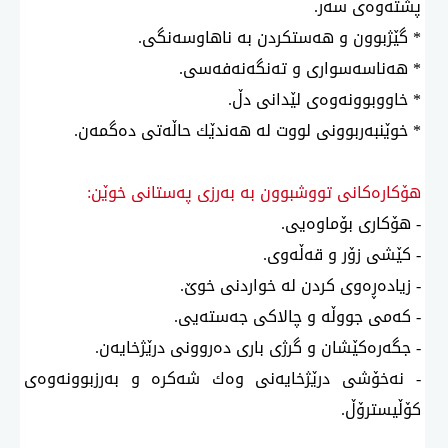
پشتەوەی سەر.
* گێژبوون و هەستكردن بە ناهاوسەنگی.
* هەناسەسواری و تەنگەنەفەسی.
* خاووبوونەوەی لێدانی دڵ.
* خوێنبەربوونی لووت لە هەندێك حاڵەتی دەگمەن.
هۆكارەكانی تووشبوون بە بەرزی پەستانی خوێن:
- هۆكاری بۆماوەیی.
- كێشی زۆر و قەڵەوی.
- زیادەڕەوی كردن لە خواردنی خوێ.
- كەمی جووڵە و چالاكی جەستەیی.
- جگەرەكێشان و گرژی باری دەروونی درێژخایەن.
- نەخۆشی درێژخایەنی وەك شەكرە و بەرزبوونەوەی
كۆڵیسترۆڵ.