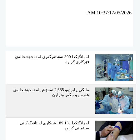
AM:10:37:17/05/2026
لەمانگێكدا 390 نەشتەرگەری لە نەخۆشخانەی
فێركاری كراوە
مانگی ڕابردوو 2,665 نەخۆش لە نەخۆشخانەی
هەرس و جگەر بینراون
لەمانگێكدا 189,131 شیكاری لە تاقیگەكانی
سلێمانی كراوە