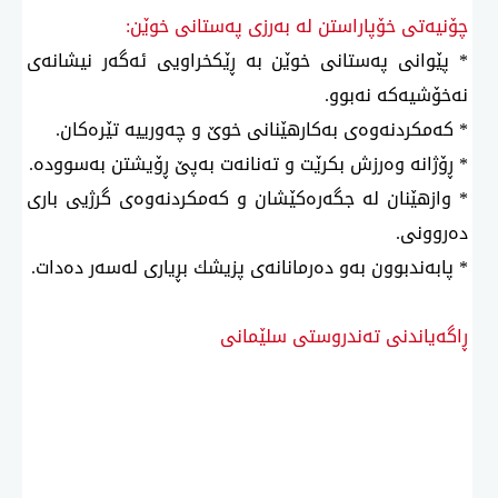
چۆنیەتی خۆپاراستن لە بەرزی پەستانی خوێن:
* پێوانی پەستانی خوێن بە ڕێكخراویی ئەگەر نیشانەی
نەخۆشیەكە نەبوو.
* كەمكردنەوەی بەكارهێنانی خوێ و چەورییە تێرەكان.
* ڕۆژانە وەرزش بكرێت و تەنانەت بەپێ ڕۆیشتن بەسوودە.
* وازهێنان لە جگەرەكێشان و كەمكردنەوەی گرژیی باری
دەروونی.
* پابەندبوون بەو دەرمانانەی پزیشك بڕیاری لەسەر دەدات.
ڕاگەیاندنی تەندروستی سلێمانی
ئه‌م بابه‌ته 724 جار خوێنراوه‌ته‌وه‌‌