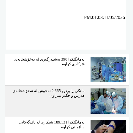
PM:01:08:11/05/2026
لەمانگێكدا 390 نەشتەرگەری لە نەخۆشخانەی
فێركاری كراوە
مانگی ڕابردوو 2,665 نەخۆش لە نەخۆشخانەی
هەرس و جگەر بینراون
لەمانگێكدا 189,131 شیكاری لە تاقیگەكانی
سلێمانی كراوە