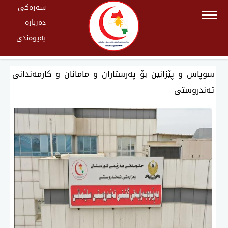
سەرەکی
دەربارە
پەیوەندی
سوپاس و پێزانین بۆ پەرستاران و مامانان و كارمەندانی
تەندروستی