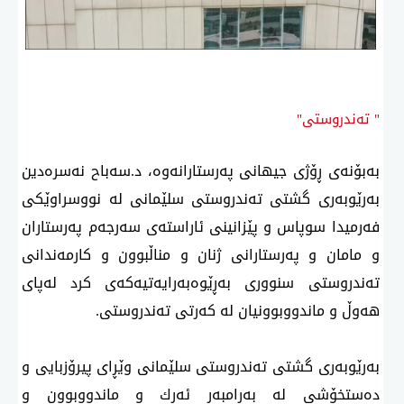
" تەندروستی"
بەبۆنەی ڕۆژی جیهانی پەرستارانەوە، د.سەباح نەسرەدین
بەرێوبەری گشتی تەندروستی سلێمانی لە نووسراوێكی
فەرمیدا سوپاس و پێزانینی ئاراستەی سەرجەم پەرستاران
و مامان و پەرستارانی ژنان و مناڵبوون و كارمەندانی
تەندروستی سنووری بەڕێوەبەرایەتیەكەی كرد لەپای
هەوڵ و ماندووبوونیان لە كەرتی تەندروستی.
بەرێوبەری گشتی تەندروستی سلێمانی وێڕای پیرۆزبایی و
دەستخۆشی لە بەرامبەر ئەرك و ماندووبوون و