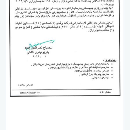
ئه‌م بابه‌ته 772 جار خوێنراوه‌ته‌وه‌‌