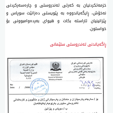
خزمەتكردنیان بە كەرتی تەندروستی و چارەسەركردنی
نەخۆش، ڕایگەیاندووە بە پێویستی دەزانێت سوپاس و
پێزانینیان ئاراستە بكات و هیوای بەردەوامبوونی بۆ
خواستون.
ڕاگەیاندنی تەندروستی سلێمانی