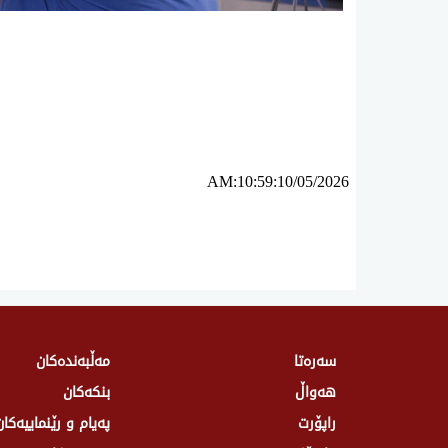
ئه‌م بابه‌ته 380 جار خوێنراوه‌ته‌وه‌‌
AM:10:59:10/05/2026
سەرەتا
مەڵبەندەکان
هەواڵ
بنکەکان
راپۆرت
پەیام و رێنماییەکان