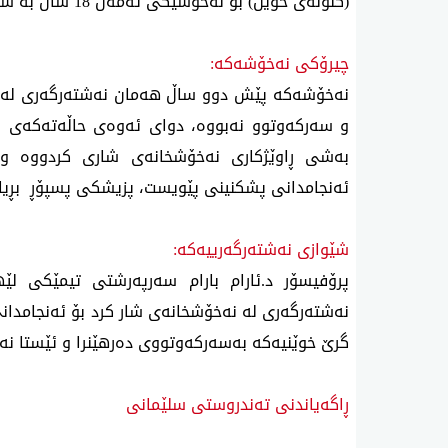
(گڵۆڵەی خوێن) بۆ نەخۆشێكی تەمەن 18 ساڵ بە سەركەوتوویی ئەنجام درا.
چیرۆكی نەخۆشەكە:
نەخۆشەكە پێش دوو ساڵ هەمان نەشتەرگەری لە د
و سەركەوتوو نەبووە، دوای ئەوەی حاڵەتەكەی
بەشی ڕاوێژكاری نەخۆشخانەی شاری كردووە و 
ئەنجامدانی پشكنینی پێویست، پزیشكی پسپۆڕ بڕیار
شێوازی نەشتەرگەرییەكە:
پرۆفیسۆر د.ئارام بارام سەرپەرشتی تیمێكی ل
نەشتەرگەری لە نەخۆشخانەی شار كرد بۆ ئەنجامدانی
گرێ خوێنیەكە بەسەركەوتووی دەرهێنرا و ئێستا ن
ڕاگەیاندنی تەندروستی سلێمانی