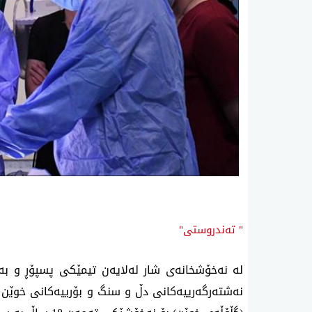
" تەندروستی"
لە نەخۆشخانەی شار لەلایەن تیمێكی پسپۆڕ و بەس
نەشتەرگەرییەكانی دڵ و سنگ و بۆرییەكانی خوێن