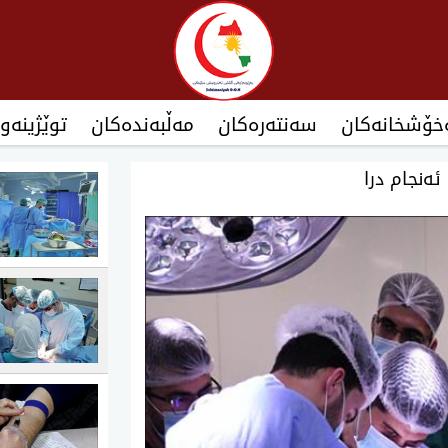
نەخۆشخانەکان‌
سەنتەرەکان
مەڵبەندەکان
توێژینەو
ەنجام درا