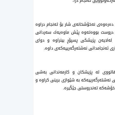
ەرەوەی نەخۆشخانەی شار بۆ ئەنجام دراوە
 دروست بووەتەوە پێش ماوەیەك سەردانی
لەلایەن پزیشكی پسپۆڕ بینراوە و دوای
ی ئەنجامدانی نەشتەرگەرییەكەی داوە.
ێهاتووی لە پزیشكان و كارمەندانی بەشی
 نەشتەرگەرییەكە بە شێوازی برینی كراوە و
ەخۆشەكە تەندروستی جێگیرە.