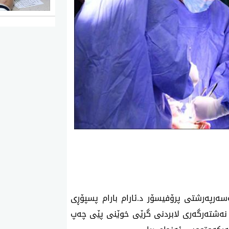
ەرپەرشتی پرۆفیسۆر د.ئارام بارام پسپۆڕی
 نەشتەرگەری لابردنی گرێی خوێنی پێی چەپ