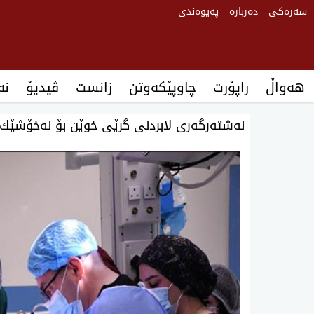
سەرەکی
دەربارە
پەیوەندی
هەواڵ
راپۆرت
چاوپێکەوتن
زانست
ڤیدیۆ
‌‌
نەشتەرگەری لابردنی گرێی خوێن بۆ نەخۆشێك ئ