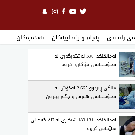
ەی زانستی
پەیام و رێنماییەکان
تەندەرەكان
لەمانگێكدا 390 نەشتەرگەری لە
نەخۆشخانەی فێركاری كراوە
مانگی ڕابردوو 2,665 نەخۆش لە
نەخۆشخانەی هەرس و جگەر بینراون
لەمانگێكدا 189,131 شیكاری لە تاقیگەكانی
سلێمانی كراوە