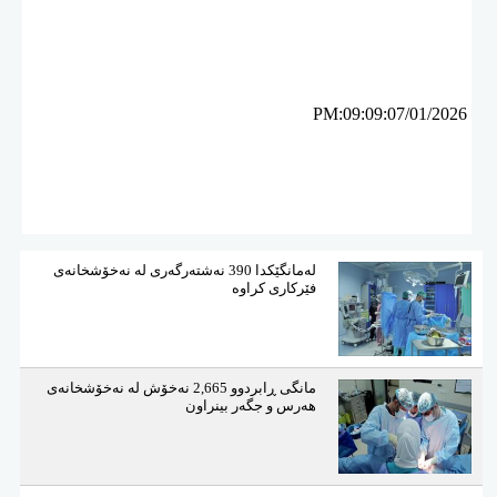
ئه‌م بابه‌ته 812 جار خوێنراوه‌ته‌وه‌‌
PM:09:09:07/01/2026
لەمانگێكدا 390 نەشتەرگەری لە نەخۆشخانەی
فێركاری كراوە
مانگی ڕابردوو 2,665 نەخۆش لە نەخۆشخانەی
هەرس و جگەر بینراون