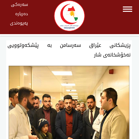
سەرەکی
دەربارە
پەیوەندی
پزیشكانی عێراق سەرسامن بە پێشكەوتوویی
نەخۆشخانەی شار