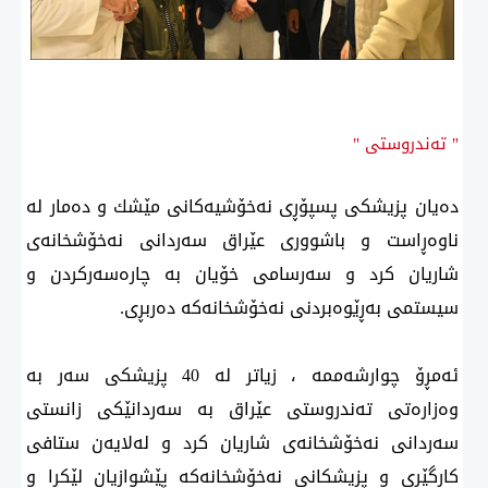
" تەندروستی "
دەیان پزیشكی پسپۆڕی نەخۆشیەكانی مێشك و دەمار لە
ناوەڕاست و باشووری عێراق سەردانی نەخۆشخانەی
شاریان كرد و سەرسامی خۆیان بە چارەسەركردن و
سیستمی بەڕێوەبردنی نەخۆشخانەكە دەربڕی.
ئەمڕۆ چوارشەممە ، زیاتر لە 40 پزیشكی سەر بە
وەزارەتی تەندروستی عێراق بە سەردانێكی زانستی
سەردانی نەخۆشخانەی شاریان كرد و لەلایەن ستافی
كارگێڕی و پزیشكانی نەخۆشخانەكە پێشوازیان لێكرا و