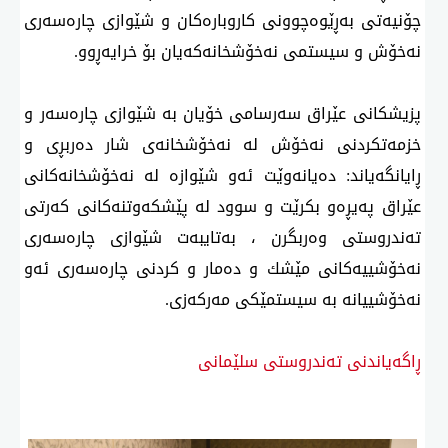
چۆنیەتی بەڕێوەچوونی كاروبارەكان و شێوازی چارەسەری
نەخۆش و سیستمی نەخۆشخانەكەیان بۆ خرایەڕوو.
پزیشكانی عێراق سەرسامی خۆیان بە شێوازی چارەسەر و
خزمەتكردنی نەخۆش لە نەخۆشخانەی شار دەربڕی و
ڕایانگەیاند: دەیانەوێت ئەو شێوازە لە نەخۆشخانەكانی
عێراق پەیڕەو بكرێت و سوود لە پێشكەوتنەكانی كەرتی
تەندروستی وەربگرن ، بەتایبەت شێوازی چارەسەری
نەخۆشییەكانی مێشك و دەمار و كردنی چارەسەری ئەو
نەخۆشییانە بە سیستمێكی مەركەزی.
ڕاگەیاندنی تەندروستی سلێمانی