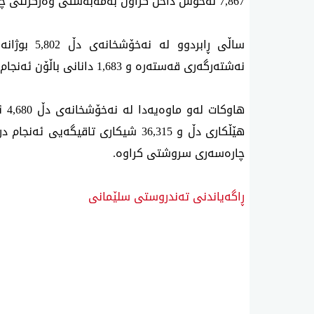
7,867 نەخۆش داخڵ كراون بەمەبەستی وەرگرتنی چارەسەر.
نەشتەرگەری قەستەرە و 1,683 دانانی باڵۆن ئەنجام دراوە.
چارەسەری سروشتی كراوە.
ڕاگەیاندنی تەندروستی سلێمانی