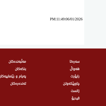
ئه‌م بابه‌ته 708 جار خوێنراوه‌ته‌وه‌‌
PM:11:49:06/01/2026
سەرەتا
مەڵبەندەکان
هەواڵ
بنکەکان
راپۆرت
پەیام و رێنماییەکان
چاوپێکەوتن
تەندەرەكان
زانست
ڤیدیۆ