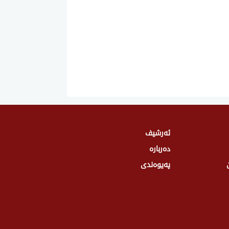
ئەرشیف
دەربارە
پەیوەندی