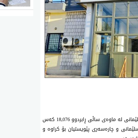
بەپێی ئاماری بەڕێوبەرایەتی گشتی تەندروستی سلێمانی لە ماوەی ساڵی ڕابردوو 18,076 كەس
ێمانی و چارەسەری پێویستیان بۆ كراوە و