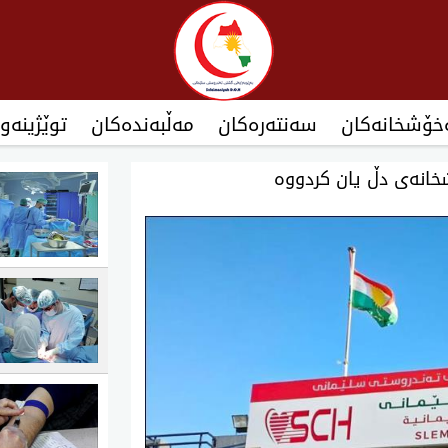
نەخۆشخانەکان‌
سەنتەرەکان
مەڵبەندەکان
توێژینەو