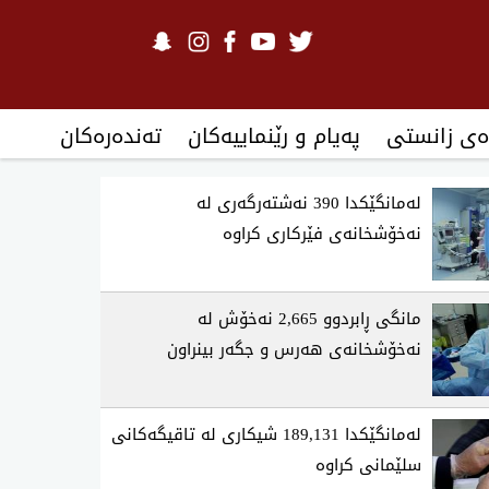
ەی زانستی
پەیام و رێنماییەکان
تەندەرەكان
لەمانگێكدا 390 نەشتەرگەری لە
نەخۆشخانەی فێركاری كراوە
مانگی ڕابردوو 2,665 نەخۆش لە
نەخۆشخانەی هەرس و جگەر بینراون
لەمانگێكدا 189,131 شیكاری لە تاقیگەكانی
سلێمانی كراوە