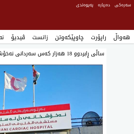
سەرەکی
دەربارە
پەیوەندی
هەواڵ
راپۆرت
چاوپێکەوتن
زانست
ڤیدیۆ
‌‌
ساڵی ڕابردوو 18 هەزار كەس سەردانی نەخۆشخانەی دڵ یان كردووە