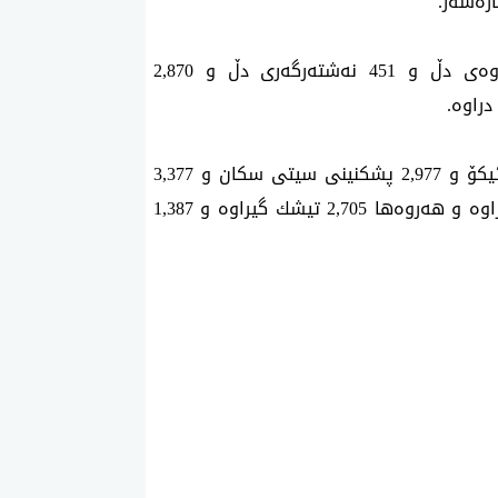
ساڵی ڕابردوو لە نەخۆشخانەی دڵ 5,802 بوژانەوەی دڵ و 451 نەشتەرگەری دڵ و 2,870
هاوكات لەو ماوەیەدا لە نەخۆشخانەی دڵ 4,680 ئیكۆ و 2,977 پشكنینی سیتی سكان و 3,377
هێڵكاری دڵ و 36,315 شیكاری تاقیگەیی ئەنجام دراوە و هەروەها 2,705 تیشك گیراوە و 1,387