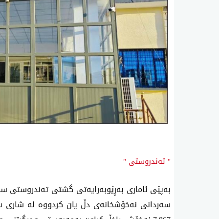
" تەندروستی "
سەردانی نەخۆشخانەی دڵ یان كردووە لە شاری سل