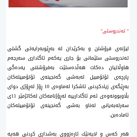
" تەندروستی"
لیژنەی فرۆشتن و بەكرێدان لە بەڕێوبەرایەتی گشتی
تەندروستی سلێمانی بۆ جاری یەكەم ئاگاداری سەرجەم
هاوڵاتیان دەكات هەڵدەستێت بەفرۆشتنی یەدەگی
پارچەی ئۆتۆمبیل لەبەشی گەنجینەی ئۆتۆمبیلەكان
بەڕێگەی زیادكردنی ئاشكرا لەماوەی 10 ڕۆژ لەڕۆژی دوای
بڵاوبوونەوەی ئەم ئاگادارییە لەڕۆژنامەكان لەكاتژمێر 11ی
سەرلەبەیانی لەناو بەشی گەنجینەی ئۆتۆمبیلەكان
ئامادەبن.
هەر كەس و لایەنێك ئارەزووی بەشداری كردنی هەیە