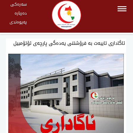
سەرەکی
دەربارە
پەیوەندی
ئاگاداری تایبەت بە فرۆشتنی یەدەگی پارچەی ئۆتۆمبیل