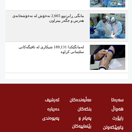
مانگی ڕابردوو 2,665 نەخۆش لە نەخۆشخانەی
هەرس و جگەر بینراون
لەمانگێكدا 189,131 شیكاری لە تاقیگەكانی
سلێمانی كراوە
سەرەتا
مەڵبەندەکان
ئەرشیف
هەواڵ
بنکەکان
دەربارە
راپۆرت
پەیام و
پەیوەندی
رێنماییەکان
چاوپێکەوتن