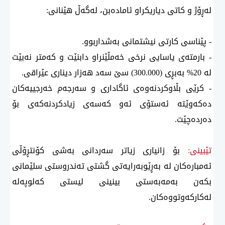
لەڕۆژ و كاتی دیاریكراو ئامادەبن، لەگەڵ هێنانی:
- پێناسی كارتی نیشتمانی بەشداربوو.
- بارمتەی یاسایی نرخی خەمڵێنراو دابنێت و كەمتر نەبێت
لە 20% بەبڕی (300.000) سێ سەد هەزار دیناری عێراقی.
- كرێی بڵاوكردنەوەی ئاگاداری و سەرجەم خەرجییەكان
دەكەوێتە ئەستۆی ئەو كەسەی زیادكردنەكەی بۆ
دەردەچێت.
تێبینی:
بۆ زانیاری زیاتر سەردانی بەشی كۆنتڕۆڵی
ئەمبارەكان لە بەڕێوبەرایەتی گشتی تەندروستی سلێمانی
بكەن بەمەبەستی بینینی لیستی كەلوپەلە
لەكاركەوتووەكان.