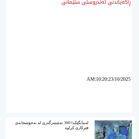
ڕاگەیاندنی تەندروستی سلێمانی
ئه‌م بابه‌ته 1600 جار خوێنراوه‌ته‌وه‌‌
AM:10:20:23/10/2025
لەمانگێكدا 390 نەشتەرگەری لە نەخۆشخانەی
فێركاری كراوە