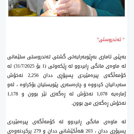
" تەندروستی"
بەپێی ئاماری بەڕێوبەرایەتی گشتی تەندروستی سلێمانی
لە ماوەی مانگی ڕابردوو لە ڕێكەوتی (1 بۆ 31/7/2025) لە
كۆمەڵگەی پیرەمێردی پسپۆڕی ددان 2,256 نەخۆش
سەردانیان كردووە و چارەسەری پێویستیان بۆكراوە ، لەو
ژمارەیە 1,078 نەخۆش لە ڕەگەزی نێر بوون و 1,178
نەخۆش ڕەگەزی مێ بوون.
لە ماوەی مانگی ڕابردوو لە كۆمەڵگەی پیرەمێردی
پسپۆری ددان ، 203 هەڵكێشانی ددان و 279 پڕكردنەوەی