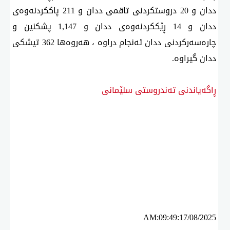
ددان و 20 دروستكردنی تاقمی ددان و 211 پاككردنەوەی
ددان و 14 ڕێككردنەوەی ددان و 1,147 پشكنین و
چارەسەركردنی ددان ئەنجام دراوە ، هەروەها 362 تیشكی
ددان گیراوە.
ڕاگەیاندنی تەندروستی سلێمانی
ئه‌م بابه‌ته 1672 جار خوێنراوه‌ته‌وه‌‌
AM:09:49:17/08/2025