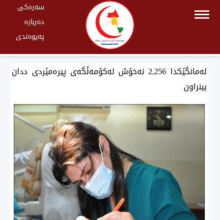
سەرەکی
دەربارە
پەیوەندی
لەمانگێكدا 2,256 نەخۆش لەكۆمەڵگەی پیرەمێردی ددان
بینراون