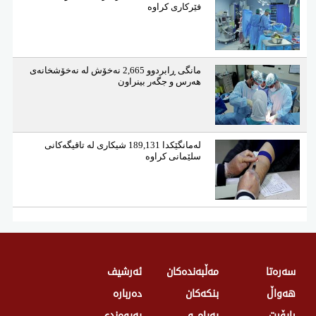
فێركاری كراوە
مانگی ڕابردوو 2,665 نەخۆش لە نەخۆشخانەی
هەرس و جگەر بینراون
لەمانگێكدا 189,131 شیكاری لە تاقیگەكانی
سلێمانی كراوە
سەرەتا
مەڵبەندەکان
ئەرشیف
هەواڵ
بنکەکان
دەربارە
راپۆرت
پەیام و
پەیوەندی