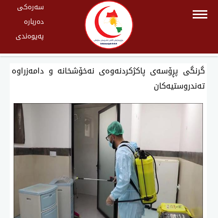
سەرەکی
دەربارە
پەیوەندی
گرنگی پڕۆسەی پاكژكردنەوەی نەخۆشخانە و دامەزراوە
تەندروستیەكان