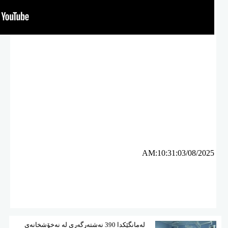
ئه‌م بابه‌ته 2276 جار خوێنراوه‌ته‌وه‌‌
AM:10:31:03/08/2025
لەمانگێكدا 390 نەشتەرگەری لە نەخۆشخانەی