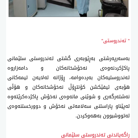
" تەندروستی"
بەسەرپەرشتی بەڕێوبەری گشتی تەندروستی سلێمانی
پاكژكردنەوەی نەخۆشخانەكان و دامەزاروە
تەندروستیەكان بەردەوامە، ڕۆژانە لەلایەن تیمەكانی
هۆبەی ئیفێكشن كۆنتڕۆڵ نەخۆشخانەكان و هۆڵی
نەشتەرگەری و شوێنی مانەوەی نەخۆش پاكژدەكرێتەوە
لەپێناو پاراستنی سەلامەتی نەخۆش و دوورخستنەوەی
لەتووشبوون بەهەوكردن.
ڕاگەیاندنی تەندروستی سلێمانی