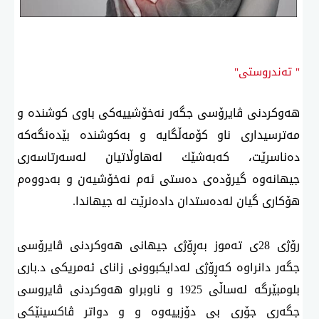
" تەندروستی"
هەوكردنی ڤایرۆسی جگەر نەخۆشییەكی باوی كوشندە و
مەترسیداری ناو كۆمەڵگایە و بەكوشندە بێدەنگەكە
دەناسرێت، كەبەشێك لەهاوڵاتیان لەسەرتاسەری
جیهانەوە گیرۆدەی دەستی ئەم نەخۆشیەن و بەدووەم
هۆكاری گیان لەدەستدان دادەنرێت لە جیهاندا.
رۆژی 28ی تەموز بەڕۆژی جیهانی هەوكردنی ڤایرۆسی
جگەر دانراوە كەڕۆژی لەدایكبوونی زانای ئەمریكی د.باری
بلومبێرگە لەساڵی 1925 و ناوبراو هەوكردنی ڤایروسی
جگەری جۆری بی دۆزییەوە و و دواتر ڤاكسینێكی