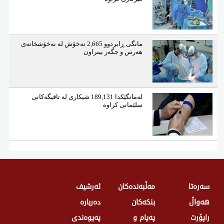
مانگی ڕابردوو 2,665 نەخۆش لە نەخۆشخانەی
هەرس و جگەر بینراون
لەمانگێكدا 189,131 شیكاری لە تاقیگەكانی
سلێمانی كراوە
سەرەتا
مەڵبەندەکان
ئەرشیف
هەواڵ
بنکەکان
دەربارە
راپۆرت
پەیام و
پەیوەندی