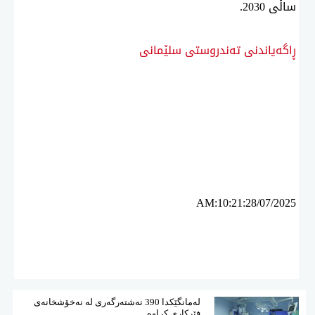
ساڵی 2030.
ڕاگەیاندنی تەندروستی سلێمانی
ئه‌م بابه‌ته 2732 جار خوێنراوه‌ته‌وه‌‌
AM:10:21:28/07/2025
لەمانگێكدا 390 نەشتەرگەری لە نەخۆشخانەی
فێركاری كراوە