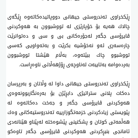
ڕێكخراوی تەندروستی جیهانی دووپاتیدەكاتەوە ڕێگەی
چالاك هەیە بۆ خۆپارێزی لە تووشبوون بە هەوكردنی
ڤایرۆسی جگەر لەجۆرەكانی بی و سی و دەتوانرێت
چارەسەری ئەو نەخۆشیە بكرێت و بەتەواویی كەسی
تووشبوو چاك ببێتەوە، بەڵام هێشتا تووشبوون
بەردەوامە بەتایبەت لەناوچەی ڕۆژهەڵاتی ناوەڕاست.
ڕێكخراوی تەندروستی جیهانی داوا لە وڵاتان و بەرپرسان
دەكات پلانی ستراتیژی دابڕێژن بۆ بەرەنگاربوونەوەی
هەوكردنی ڤایرۆسی جگەر و جەخت دەكاتەوە لە
پێویستی زیادكردنی خزمەتگوزارییە تەندروستیەكانی وەك
هەڵمەتی كوتان و پشكنینی پێشوەختە لەپێناو هێنانەدی
ئامانجی بنبڕكردنی هەوكردنی ڤایرۆسی جگەر تاوەكو