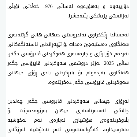
دۆزییەوە و بەهۆیەوە لەساڵی 1976 خەڵاتی نۆبڵی
لەزانستی پزیشكی پێبەخشرا.
لەمساڵدا ڕێكخراوی تەندروستی جیهانی هانی گرتنەبەری
هەنگاوی دەستبەجێ دەدات بۆ تێپەڕاندنی ئاستەنگەكانی
بەردەم خۆپارێزی و چارەسەری هەوكردنی ڤایرۆسی جگەر،
ساڵی 2025 لەژێر دروشمی هەوكردنی ڤایرۆسی جگەر
هەنگاوی بەردەوام بۆ بنبڕكردنی یادی ڕۆژی جیهانی
هەوكردنی ڤایرۆسی جگەر دەكرێتەوە.
لەڕۆژی جیهانی هەوكردنی ڤایروسی جگەر چەندین
چالاكی لەسەرتاسەری جیهان بەرێوەدەچێت بۆ
بڵاوكردنەوەی هۆشیاری لەبارەی ئەم نەخۆشیە
مەترسیدارە، كەگواستنەوەی ئەم نەخۆشیە لەڕێگەی