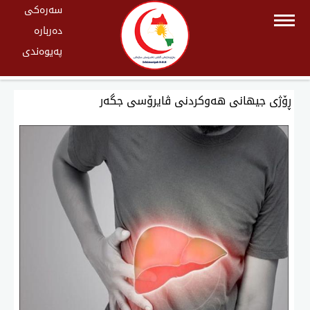
سەرەکی
دەربارە
پەیوەندی
ڕۆژی جیهانی هەوكردنی ڤایرۆسی جگەر