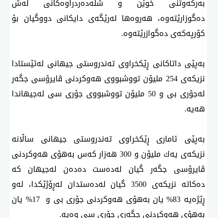
بەركەوتنی خوێن‌ و شلەدەردراوەكانی لەش
دەگوزارێتەوە، هەروەها لەرێگەی دایكانی دووگیان بۆ
كۆرپەكەی دەگوازرێتەوە.
بەپێی داتاكانی ڕێكخراوی تەندروستی جیهانی لەئێستادا
نزیكەی 254 ملیۆن تووشبووی هەوكردنی ڤایرۆسی جگەر
لەجۆری بی و 50 ملیۆن تووشبووی جۆری سی لەجیهاندا
هەیە.
بەپێی ئاماری ڕێكخراوی تەندروستی جیهانی ساڵانە
نزیكەی یەك ملیۆن و 300 هەزار كەس بەهۆی هەوكردنی
ڤایرۆسی جگەر گیان لەدەست دەدەن لەجیهان كە
دەكاتە نزیكەی 3500 گیان لەدەستدان لەڕۆژێكدا، لەو
ڕێژەیە 83% یان بەهۆی هەوكردنی جۆری بی و 17% یان
بەهۆی هەوكردنی جگەری جۆری سی وەیە.