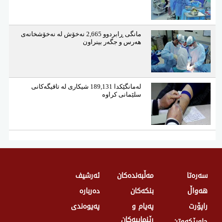
مانگی ڕابردوو 2,665 نەخۆش لە نەخۆشخانەی
هەرس و جگەر بینراون
لەمانگێكدا 189,131 شیكاری لە تاقیگەكانی
سلێمانی كراوە
سەرەتا
مەڵبەندەکان
ئەرشیف
هەواڵ
بنکەکان
دەربارە
راپۆرت
پەیام و
پەیوەندی
رێنماییەکان
چاوپێکەوتن