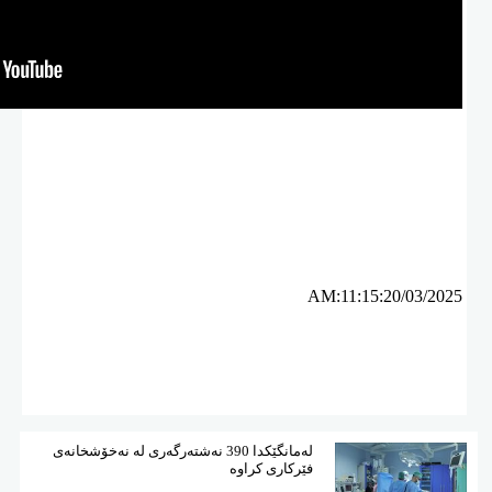
ئه‌م بابه‌ته 2764 جار خوێنراوه‌ته‌وه‌‌
AM:11:15:20/03/2025
لەمانگێكدا 390 نەشتەرگەری لە نەخۆشخانەی
فێركاری كراوە