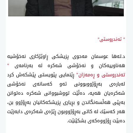
" تەندروستی"
د.تەها عوسمان مەحوی پزیشكی ڕاوێژكاری نەخۆشیە
هەناوییەكان و نەخۆشی شەكرە لە بەرنامەی
"
تەندروستی و ڕەمەزان"
ڕێنمایی پێویستی پێشكەش كرد
لەبارەی بەڕۆژووبوونی ئەو كەسانەی نەخۆشی
شەكرەیان هەیە، دەڵێت تووشبووانی شەكرە دەتوانن
بەپێی هەڵسەنگاندن و بڕیاری پزیشكەكانیان بەڕۆژوو بن،
هەر كەسێك لە كاتی بەڕۆژووبون ڕێژەی شەكرەی دابەزێت
دەبێت ڕۆژووەكەی بشكێنێت.