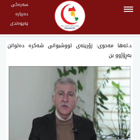
سەرەکی
دەربارە
پەیوەندی
د.تەها مەحوی: زۆرینەی تووشبوانی شەكرە دەتوانن
بەڕۆژوو بن