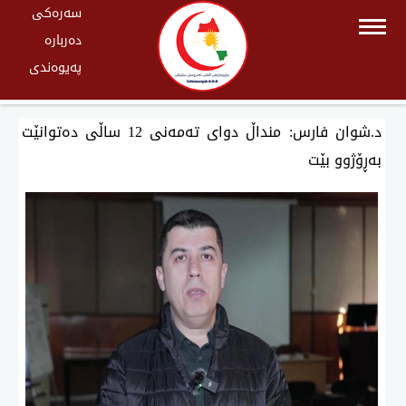
سەرەکی
دەربارە
پەیوەندی
د.شوان فارس: منداڵ دوای تەمەنی 12 ساڵی دەتوانێت
بەڕۆژوو بێت