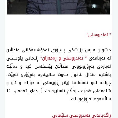
" تەندروستی"
د.شوان فارس پزیشكی پسپۆڕی نەخۆشییەكانی منداڵان
لە بەرنامەی
" تەندروستی و ڕەمەزان"
ڕێنمایی پێویستی
لەبارەی بەڕۆژوبوونی منداڵان پێشكەش كرد و دەڵێت
باشترە منداڵ لەخوار حەوت ساڵییەوە بەڕۆژوو نەبێت،
چونكە لەو تەمەنەدا زیاتر پێویستی بە خۆراك و ئاو و
شلەمەنی هەیە ، بەڵام ئاساییە منداڵ دوای تەمەنی 12
ساڵییەوە بەڕۆژوو بێت.
ڕاگەیاندنی تەندروستی سلێمانی