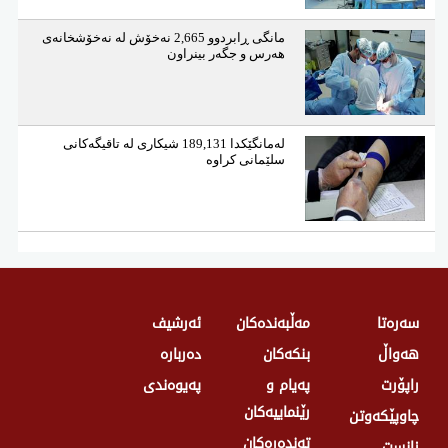
مانگی ڕابردوو 2,665 نەخۆش لە نەخۆشخانەی
هەرس و جگەر بینراون
لەمانگێكدا 189,131 شیكاری لە تاقیگەكانی
سلێمانی كراوە
سەرەتا
مەڵبەندەکان
ئەرشیف
هەواڵ
بنکەکان
دەربارە
راپۆرت
پەیام و
پەیوەندی
رێنماییەکان
چاوپێکەوتن
تەندەرەكان
زانست