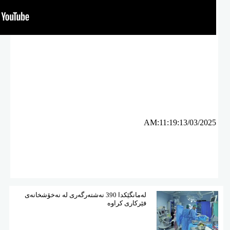
ئه‌م بابه‌ته 3252 جار خوێنراوه‌ته‌وه‌‌
AM:11:19:13/03/2025
لەمانگێكدا 390 نەشتەرگەری لە نەخۆشخانەی
فێركاری كراوە