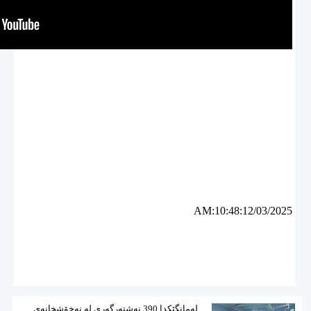
ئه‌م بابه‌ته 1740 جار خوێنراوه‌ته‌وه‌‌
AM:10:48:12/03/2025
لەمانگێكدا 390 نەشتەرگەری لە نەخۆشخانەی