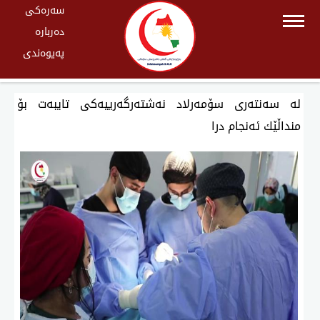
سەرەکی
دەربارە
پەیوەندی
لە سەنتەری سۆمەرلاد نەشتەرگەرییەكی تایبەت بۆ
منداڵێك ئەنجام درا