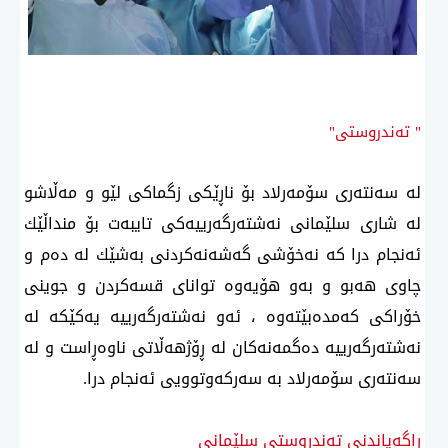
" تەندروستی"
لە سەنتەری سۆمەرلاد بۆ ناڕێكی زگماكی لێو و مەڵاشو
لە شاری سلێمانی نەشتەرگەرییەكی تایبەت بۆ منداڵێك
ئەنجام درا كە نەخۆشی گەشەنەكردنی بەشێك لە دەم و
چاوی هەبو و بەو هۆیەوە توانای قسەكردن و جوینی
خۆراكی كەمدەبێتەوە ، ئەو نەشتەرگەرییە یەكێكە لە
نەشتەرگەرییە دەگمەنەكان لە ڕۆژهەڵاتی ناوەڕاست و لە
سەنتەری سۆمەرلاد بە سەركەوتوویی ئەنجام درا.
ڕاگەیاندنی تەندروستی سلێمانی