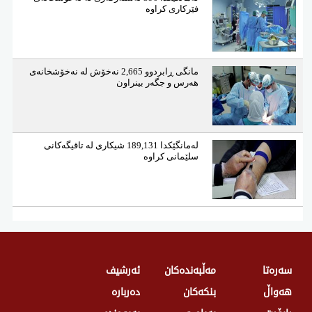
فێركاری كراوە
مانگی ڕابردوو 2,665 نەخۆش لە نەخۆشخانەی
هەرس و جگەر بینراون
لەمانگێكدا 189,131 شیكاری لە تاقیگەكانی
سلێمانی كراوە
سەرەتا
مەڵبەندەکان
ئەرشیف
هەواڵ
بنکەکان
دەربارە