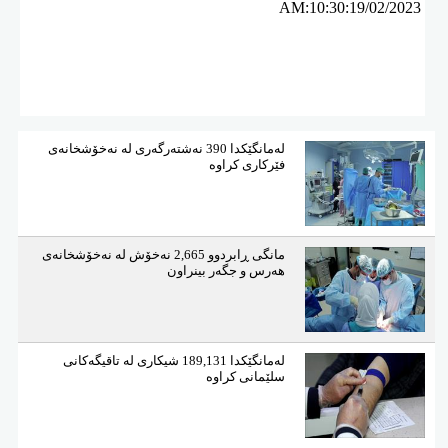
AM:10:30:19/02/2023
لەمانگێكدا 390 نەشتەرگەری لە نەخۆشخانەی
فێركاری كراوە
مانگی ڕابردوو 2,665 نەخۆش لە نەخۆشخانەی
هەرس و جگەر بینراون
لەمانگێكدا 189,131 شیكاری لە تاقیگەكانی
سلێمانی كراوە