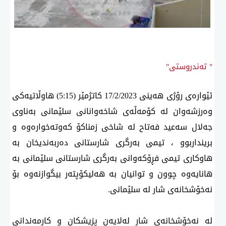
" تەندروستی"
ئێوارەی رۆژی هەینی 17/2/2023 كاتژمێر (5:15) هاوڵاتیەكی
وەرزشەوان لە كۆمەڵەی شاخەوانانی سلێمانی بەناوی
جەلال سەعید فەتاح لە شاخی زمناكۆ كەوتەخوارەوە و
برینداربوو ، تیمی بەرگری شارستانی دەربەندیخان بە
هاوكاری تیمی فڕۆكەوانی بەرگری شارستانی سلێمانی بە
هانایەوە چوون و توانیان بە هەلیكۆپتەر بیگوازنەوە بۆ
نەخۆشخانەی شار لە سلێمانی.
لە نەخۆشخانەی شار لەلایەن پزیشكان و كارمەندانی