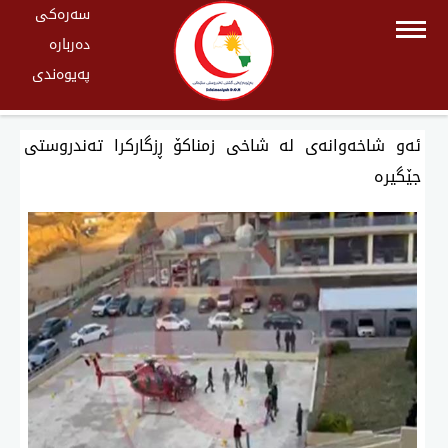
سەرەکی
دەربارە
پەیوەندی
ئەو شاخەوانەی لە شاخی زمناكۆ ڕزگاركرا تەندروستی
جێگیرە