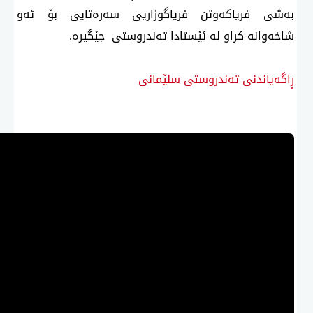
بەشی فریاكەوتن فریاگوزاریی سەرەتایی بۆ ئەو
شاخەوانە كراو لە ئێستادا تەندروستی جێگیرە.
ڕاگەیاندنی تەندروستی سلێمانی