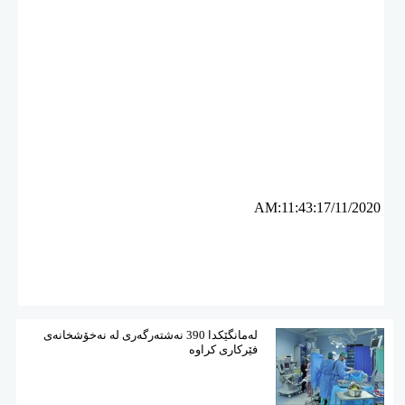
ئه‌م بابه‌ته 23903 جار خوێنراوه‌ته‌وه‌‌
AM:11:43:17/11/2020
لەمانگێكدا 390 نەشتەرگەری لە نەخۆشخانەی
فێركاری كراوە