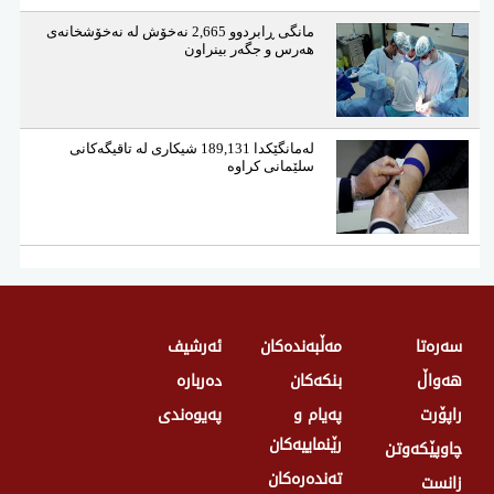
مانگی ڕابردوو 2,665 نەخۆش لە نەخۆشخانەی
هەرس و جگەر بینراون
لەمانگێكدا 189,131 شیكاری لە تاقیگەكانی
سلێمانی كراوە
سەرەتا
مەڵبەندەکان
ئەرشیف
هەواڵ
بنکەکان
دەربارە
راپۆرت
پەیام و
پەیوەندی
رێنماییەکان
چاوپێکەوتن
تەندەرەكان
زانست