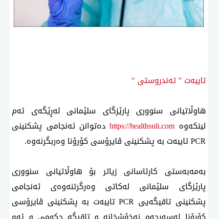
تایبەت " تەندروستی "
هاوڵاتیانی سنووری پارێزگای سلێمانی لەڕێگەی ئەم
لینكەوە
https://healthsuli.com
دەتوانن ئەنجامی پشكنینی
PCR تایبەت بە پشكنینی ڤایرۆسی كۆرۆنا وەربگرنەوە.
بەمەبەستی كارئاسانی زیاتر بۆ هاوڵاتیانی سنووری
پارێزگای سلێمانی لەكاتی وەرگرتنەوەی ئەنجامی
پشكنینی تاقیگەیی PCR تایبەت بە پشكنینی ڤایرۆسی
كۆرۆنا لەسەرجەم نەخۆشخانە و تاقیگە حكومی و ئەو