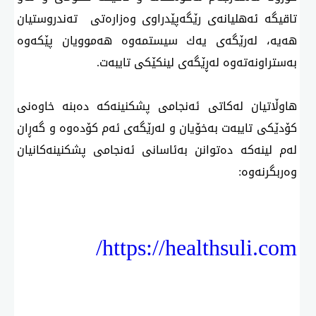
تاقیگە ئەهلیانەی رێگەپێدراوی وەزارەتی تەندروستیان
هەیە، لەرێگەی یەك سیستمەوە هەموویان پێكەوە
بەستراونەتەوە لەڕێگەی لینكێكی تایبەت.
هاوڵاتیان لەكاتی ئەنجامی پشكنینەكە دەبنە خاوەنی
كۆدێكی تایبەت بەخۆیان و لەرێگەی ئەم كۆدەوە و گەڕان
لەم لینەكە دەتوانن بەئاسانی ئەنجامی پشكنینەكانیان
وەربگرنەوە:
https://healthsuli.com/