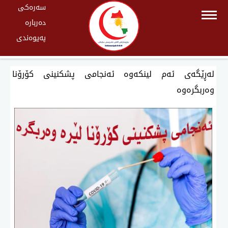
سەرەکی
دەربارە
پەیوەندی
لەڕێگەی ئەم لینكەوە ئەنجامی پشكنینی كۆرۆنا
وەربگرەوە